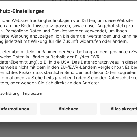
eprivacy verordnung
beitrag
0