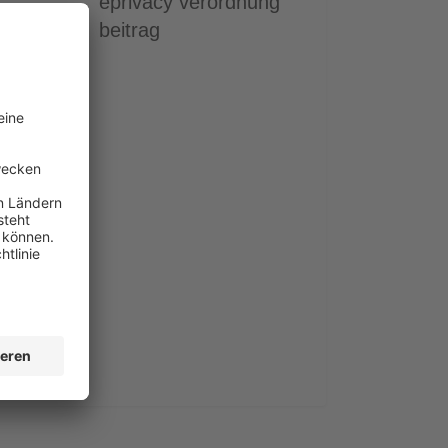
eprivacy verordnung
beitrag
0