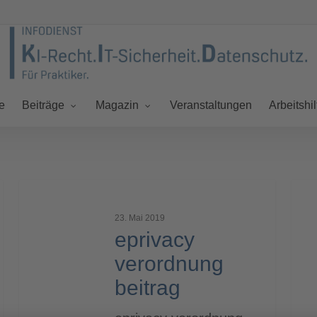
e
Veranstaltungen
Beiträge
Magazin
Arbeitshil
eprivacy
epri
verordnung
ver
23. Mai 2019
beitrag
beit
eprivacy
verordnung
beitrag