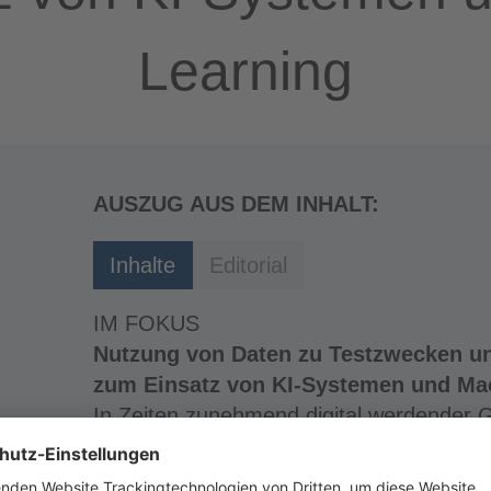
Learning
AUSZUG AUS DEM INHALT:
Inhalte
Editorial
IM FOKUS
Nutzung von Daten zu Testzwecken u
zum Einsatz von KI-Systemen und Ma
In Zeiten zunehmend digital werdender G
extrem innovativen
Akteuren mit disruptiven Geschäftsmode