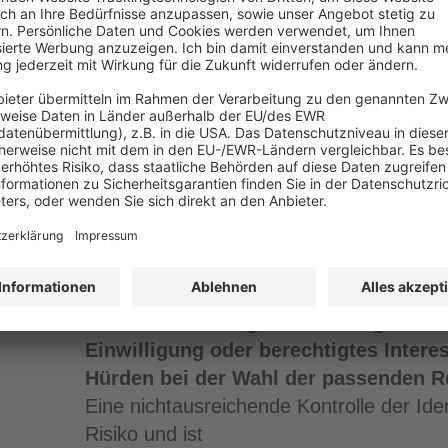
Unternehmen
am Markt mit neuen Herausforderungen
datengestützte Prozesse
konfrontiert. Oft werden zunächst techn
hinsichtlich
der Machbarkeit von Vorhaben angestell
(personen-)datengestützter
Technologien sollte dennoch ein Blick au
fallen.
BERICHT AUS DER PRAXIS
Betroffenenanfragen: Eindeutige Identi
Einwilligung oder berechtigtes Intere
Hürden bei der Wahl der passenden R
Eine nichtausreichende Kontrolle der Iden
Risiko und ist