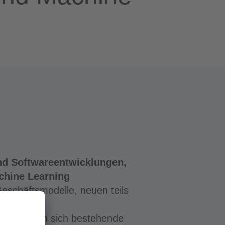
nd Softwareentwicklungen,
chine Learning
eschäftsmodelle, neuen teils
llen, sehen sich bestehende