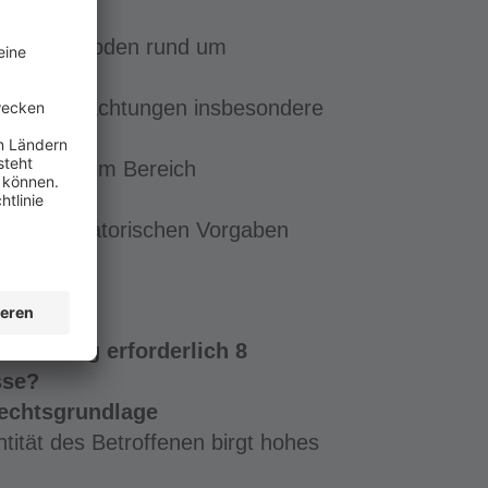
 und Methoden rund um
ische Betrachtungen insbesondere
t. Gerade im Bereich
f die regulatorischen Vorgaben
fizierung erforderlich 8
sse?
echtsgrundlage
tität des Betroffenen birgt hohes