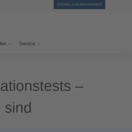
ZUGANG ZUM ABONNEMENT
fen
Service
tionstests –
 sind