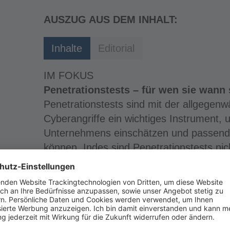
AUSZUG AUS DEM INHALT:
Inhalte
Editorial
IM FOKUS
Penetrationstests – für wen sie wann 
Penetrationstests sind mit der allgegen
Cyberangriffe ein wichtiges Instrument,
Unternehmens einschätzen und passen
können. Indes sind Penetrationstests nic
Unternehmen uneingeschränkt zu empfeh
ein Pentest wann sinnvoll?
BERICHT AUS DER PRAXIS
KI als Gamechanger im Arbeitsschutz