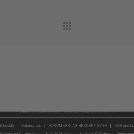
Abonnement anfordern
|
Abo kündigen
Kennen Sie schon unseren
Newsletter "Datenschutz und IT
"?
ildrechte
|
Datenschutz
|
FORUM VERLAG HERKERT GMBH
|
AGB und Li