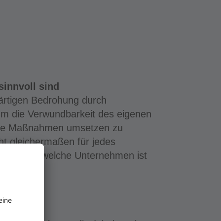
sinnvoll sind
wärtigen Bedrohung durch
 um die Verwundbarkeit des eigenen
de Maßnahmen umsetzen zu
ht gleichermaßen für jedes
len. Für welche Unternehmen ist
?