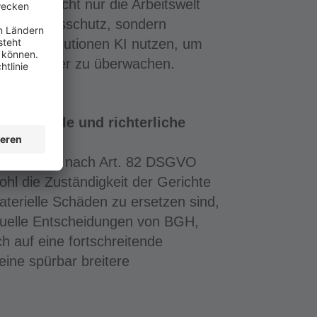
erändert nicht nur die Arbeitswelt
den Arbeitsschutz, sondern
schutzinstitutionen KI nutzen, um
d effizienter zu überwachen.
raxisfälle und richterliche
nsprüchen nach Art. 82 DSGVO
ohl die Zuständigkeit der Gerichte
aterielle Schäden zu ersetzen sind,
ktuelle Entscheidungen von BGH,
 auf eine fortschreitende
ine spürbar breitere