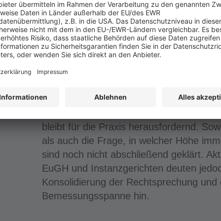
Der Einsatz künstlicher Intelligenz (KI) v
und stellt damit neue Anforderungen an 
gleichzeitig können Betriebe und Arbeits
Arbeitsschutz wirksamer zu gestalten un
RECHTSPRECHUNG AKTUELL
Schadensersatz im Datenschutzrecht: P
Entscheidungen
Die Durchsetzung von Schadensersatza
bleibt für die Praxis herausfordernd. Sow
als auch die Frage, in welcher Höhe imm
sind noch nicht abschließend geklärt. A
EuGH und Instanzgerichten deuten jedoch
Konsolidierung der Rechtsprechung und e
Bemessungsspanne hin.