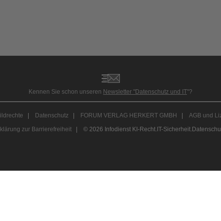
Abonnement anfordern
|
Abo kündigen
Kennen Sie schon unseren
Newsletter "Datenschutz und IT
"?
ildrechte
|
Datenschutz
|
FORUM VERLAG HERKERT GMBH
|
AGB und Li
klärung zur Barrierefreiheit
| © 2026 Infodienst KI-Recht.IT-Sicherheit.Datenschu