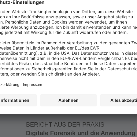
BERICHT AUS DER PRAXIS
Datenschutz im Telefonmarketing: Fr
Im persönlichen Gespräch überzeugen – 
Werbeform einige Vorzüge. Mittlerweile gi
anderen Kommunikationsmöglichkeiten, w
oder Videomeeting, als Nischengeschäft.
Mensch zu Mensch oft für einen erfolgre
Gespräch ist direkt und verbindlich, Fr
Regel sofort beantwortet werden, die Absp
Telefonmarketing seit dem Inkrafttrete
möglich? Die Antworten auf die wesentl
Telefonmarketing finden Sie im nachfolg
BERICHT AUS DER PRAXIS
Digitale Forensik und die Anwendung