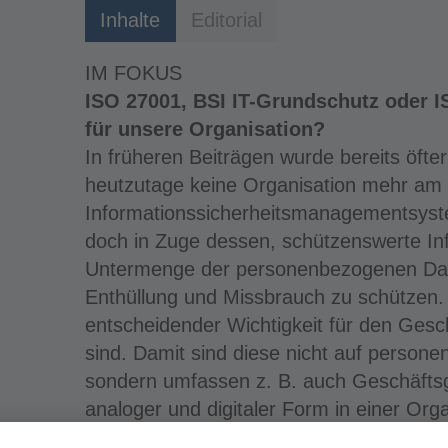
Inhalte
Editorial
IM FOKUS
ISO 27001, BSI IT-Grundschutz oder I
für unsere Organisation?
In früheren Beiträgen wurde bereits öfte
heutzutage keine Organisation mehr am 
Informationssicherheitsmanagementsyst
doch in Zuge dessen, schützenswerte Inf
Untermenge der personenbezogenen Date
Enthüllung und Missbrauch zu schützen. 
entscheidender Wichtigkeit für den Gesch
sind. Damit sind diese nicht auf person
sondern umfassen z. B. auch Geschäftsg
analoger und digitaler Form in einer Orga
klar, dass es hier mit reiner IT-Sicherheit 