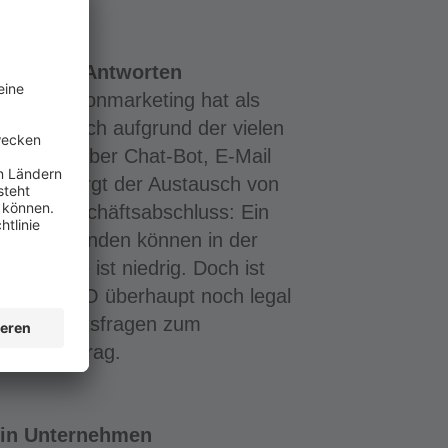
agen und Antworten
das Telefonmarketing hat als
lt es jedoch aufgrund der vielen
ie z. B. über Chat-Bot, E-Mail
 Dabei sorgt der Austausch von
ichen Geschäftsabschluss: Ein
agen des Kunden können in der
rungrate ist niedrig. Doch ist
n der DSGVO überhaupt noch legal
ichen Rechtsfragen zum
enden Beitrag.
 in Unternehmen