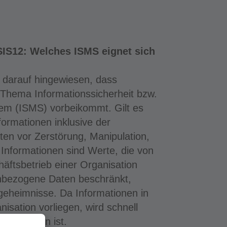
SIS12: Welches ISMS eignet sich
r darauf hingewiesen, dass
Thema Informationssicherheit bzw.
em (ISMS) vorbeikommt. Gilt es
ormationen inklusive der
n vor Zerstörung, Manipulation,
Informationen sind Werte, die von
äftsbetrieb einer Organisation
enbezogene Daten beschränkt,
eheimnisse. Da Informationen in
nisation vorliegen, wird schnell
nicht getan ist.