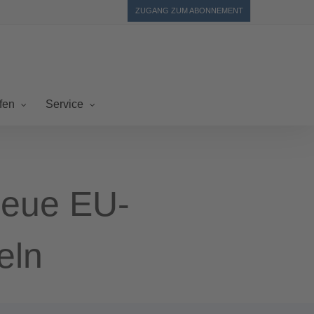
ZUGANG ZUM ABONNEMENT
fen
Service
Neue EU-
eln