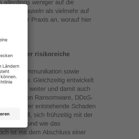
 allerdings weniger auf die
ertragsklauseln als vielmehr auf
ken in der Praxis an, worauf hier
isiko oder risikoreiche
: Schnelle Kommunikation sowie
 Know-how. Gleichzeitig entwickelt
riminellen weiter und damit auch
al, Opfer von Ransomware, DDoS-
den. Der hier entstehende Schaden
essenziell, sich frühzeitig mit der
all haftet und wie das
och ist mit dem Abschluss einer