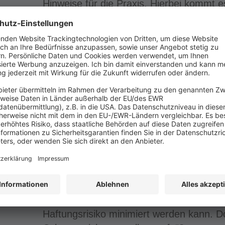
Hinweise für die Praxis. Hierbei kommt es
inhaltlichen Änderungen in den Standardv
den Umgang mit verbleibenden Rechtsrisi
der Fokus liegt.
BERICHT AUS DER PRAXIS
Cyberversicherungen: Absicherbares R
Absicherung?
Die Digitalisierung bringt viele Vorteile
jederzeitige Verfügbarkeit von Daten und
sich aber die Vorgehensweise der Cyberk
das allgegenwärtige Bedrohungspotenzi
Angriffen, Phishing oder Hacking zu wer
lässt sich kaum einschätzen. Daher ist es 
Frage zu beschäftigen, wer im Schadensf
Haftungsrisiko minimiert werden kann. D