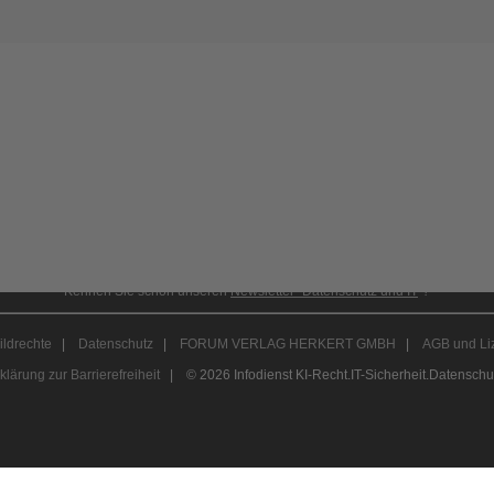
Abonnement anfordern
|
Abo kündigen
Kennen Sie schon unseren
Newsletter "Datenschutz und IT
"?
ildrechte
|
Datenschutz
|
FORUM VERLAG HERKERT GMBH
|
AGB und Li
klärung zur Barrierefreiheit
| © 2026 Infodienst KI-Recht.IT-Sicherheit.Datenschu