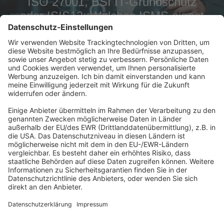
ISO 27001, BSI IT-Grundschutz
oder ISIS12: Welches ISMS eignet
sich für unsere Organisation?
Abonnement anfordern
|
Abo kündigen
Kennen Sie schon unseren
Newsletter "Datenschutz und IT
"?
Impressum
|
Bildrechte
|
Datenschutz
|
FORUM VERLAG