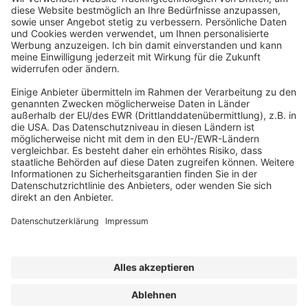
Abonnement anfordern
|
Abo kündigen
Kennen Sie schon unseren
Newsletter "Datenschutz und IT
"?
Impressum
|
Bildrechte
|
Datenschutz
|
FORUM VERLAG
HERKERT GMBH
|
AGB und Lizenzbedingungen
Erklärung zur Barrierefreiheit
| © 2026 Infodienst KI-Recht.IT-
Sicherheit.Datenschutz.