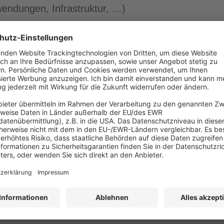
endungen, Infrastruktur, …)
 weitere Hinweise für die Praxis.
-Grundschutz-Kompendiums steht seit dem 01.02.
mmen sind in diesem Jahr die Bausteine
Webanwendungen und
ug.
rbeitet und die Anzahl der Rollen wurde verringer
de)