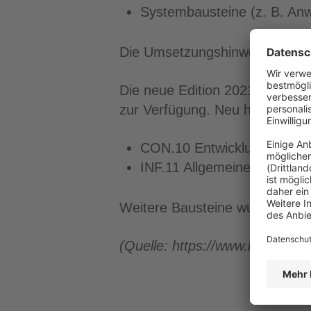
Systembausteine (z. B. Anw
Die Umsetzungshinweise liefern
Die neue Edition 2021 des IT
zur Verfügung. Neu hinzugeko
CON.10 Entwicklung von 
INF.11 Allgemeines Fahrze
Weitere Bausteine wurden übera
(Quelle: https://www.bsi.bund.