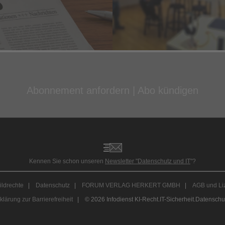
Abonnement anfordern
|
Abo kündigen
Kennen Sie schon unseren
Newsletter "Datenschutz und IT
"?
ildrechte
|
Datenschutz
|
FORUM VERLAG HERKERT GMBH
|
AGB und Li
klärung zur Barrierefreiheit
| © 2026 Infodienst KI-Recht.IT-Sicherheit.Datenschu