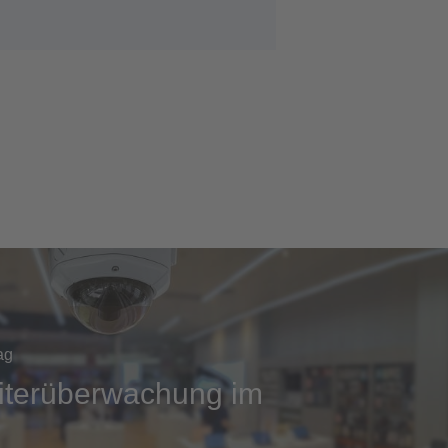
ag
iterüberwachung im