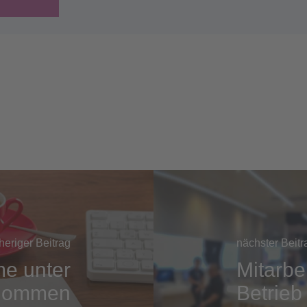
heriger Beitrag
nächster Beitr
e unter
Mitarbe
enommen
Betrieb