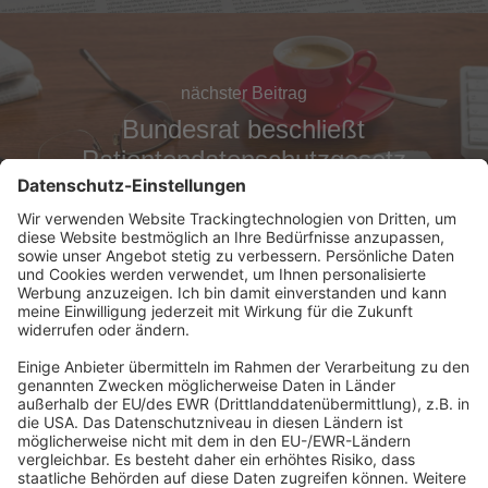
nächster Beitrag
Bundesrat beschließt
Patientendatenschutzgesetz
(PDSG)
Abonnement anfordern
|
Abo kündigen